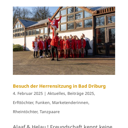
Besuch der Herrensitzung in Bad Driburg
4. Februar 2025
|
Aktuelles
,
Beiträge 2025
,
Erfttöchter
,
Funken
,
Marketenderinnen
,
Rheintöchter
,
Tanzpaare
Alaaf & Helau ! Freundschaft kennt keine