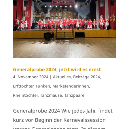
Generalprobe 2024, jetzt wird es ernst
4. November 2024
|
Aktuelles
,
Beiträge 2024
,
Erfttöchter
,
Funken
,
Marketenderinnen
,
Rheintöchter
,
Tanzmäuse
,
Tanzpaare
Generalprobe 2024 Wie jedes Jahr, findet
kurz vor Beginn der Karnevalssession
unsere Generalprobe statt. In diesem