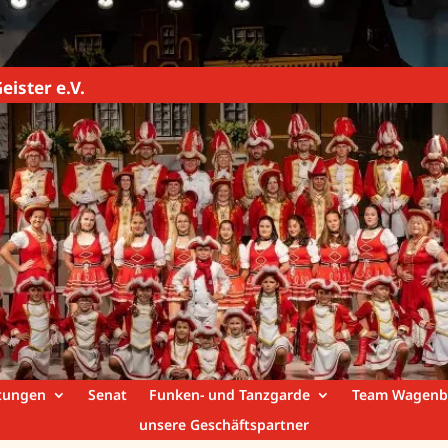
eister e.V.
tungen
Senat
Funken- und Tanzgarde
Team Wagenb
unsere Geschäftspartner