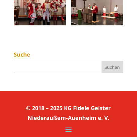
Suche
© 2018 – 2025
KG Fidele Geister
Niederaußem-Auenheim e. V.