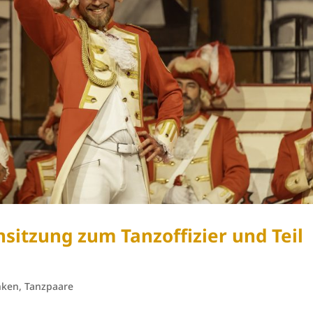
sitzung zum Tanzoffizier und Teil
nken
,
Tanzpaare