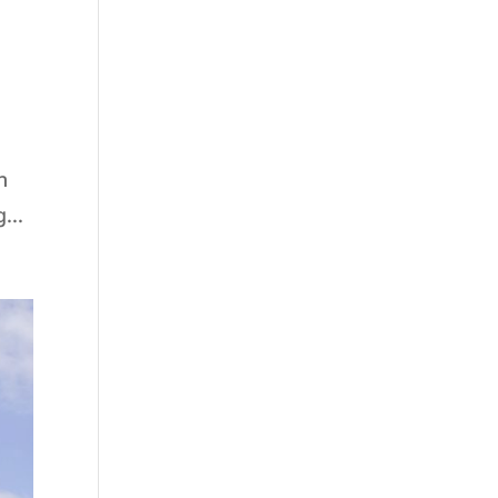
n
...