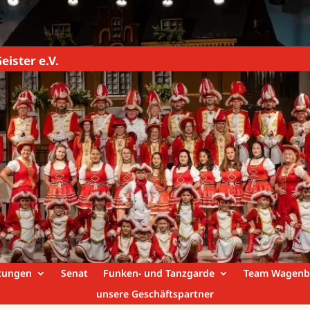
eister e.V.
tungen
Senat
Funken- und Tanzgarde
Team Wagenb
unsere Geschäftspartner