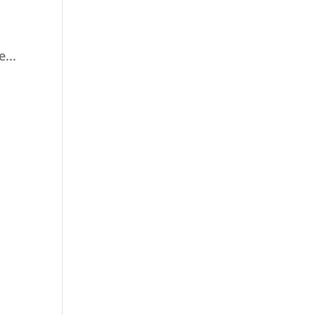
n
...